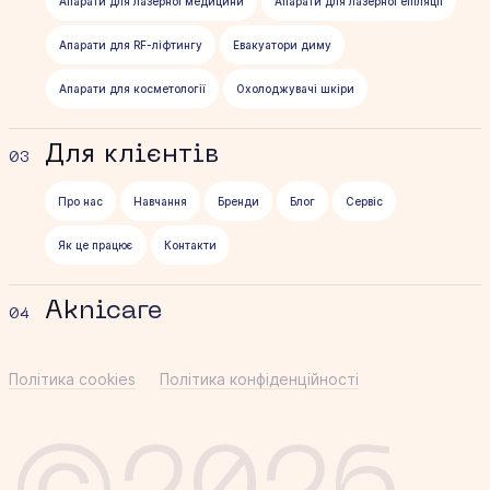
Апарати для лазерної медицини
Апарати для лазерної епіляції
Апарати для RF-ліфтингу
Евакуатори диму
Апарати для косметології
Охолоджувачі шкіри
Для клієнтів
03
Про нас
Навчання
Бренди
Блог
Сервіс
Як це працює
Контакти
Aknicare
04
Політика cookies
Політика конфіденційності