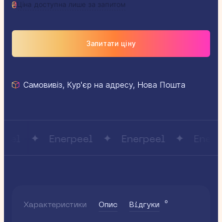
Ціна доступна лише за запитом
Запитати ціну
Самовивіз, Кур'єр на адресу, Нова Пошта
eel
Enerpeel
Enerpeel
Enerpe
0
Характеристики
Опис
Відгуки