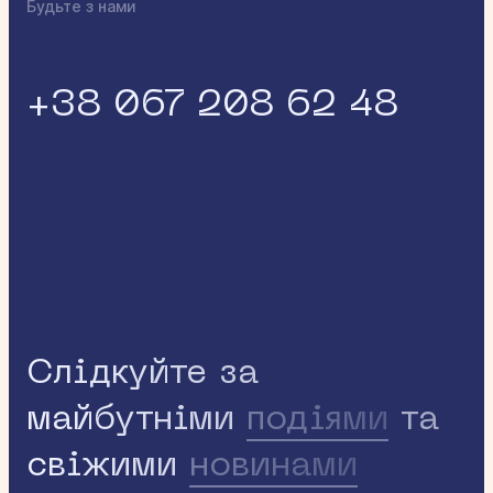
Будьте з нами
+38 067 208 62 48
Слідкуйте за
майбутніми
подіями
та
свіжими
новинами