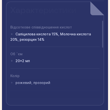
Характеристики
Відсоткове співвідношення кислот
Саліцилова кислота 15%, Молочна кислота
✦
20%, резорцин 14%
Об `єм
20x2 мл
✦
Колір
рожевий, прозорий
✦
Форма випуску
спиртовий розчин
✦