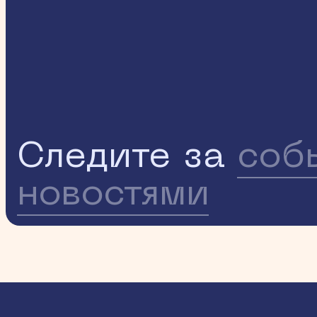
Следите за
соб
новостями