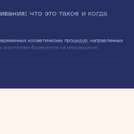
вания: что это такое и когда
овременных косметических процедур, направленных
е анестетики базируются на максимально
 можно применять даже на слизистых оболочках.