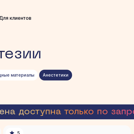
Для клиентов
тезии
дные материалы
Анестетики
а доступна только по запро
5