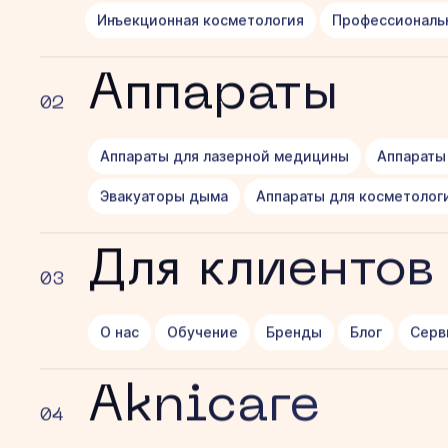
Инъекционная косметология
Профессиональ
Аппараты
02
Аппараты для лазерной медицины
Аппараты
Эвакуаторы дыма
Аппараты для косметолог
Для клиентов
03
О нас
Обучение
Бренды
Блог
Серв
Когда необходима анестезия?
Aknicare
04
Чем сложнее косметологическая процедура, тем о