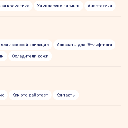
ная косметика
Химические пилинги
Анестетики
 для лазерной эпиляции
Аппараты для RF-лифтинга
ии
Охладители кожи
ис
Как это работает
Контакты
на более болезненная. Также имеют значение