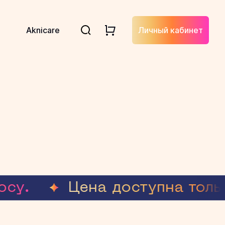
Aknicare
Личный кабинет
су.
Цена доступна только