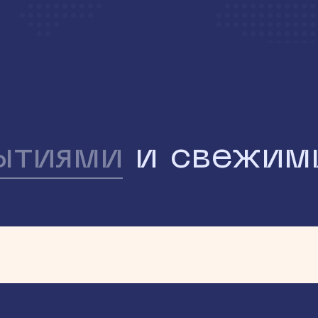
ытиями
и свежим