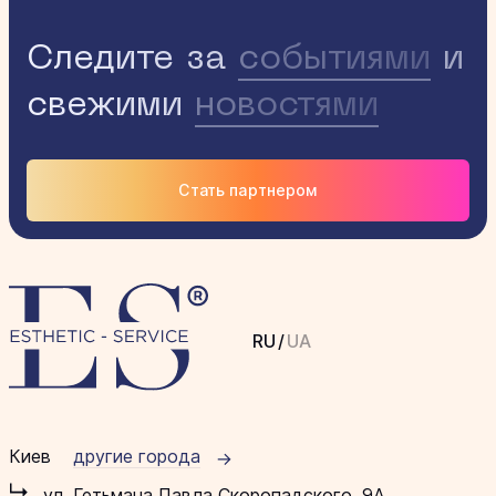
Следите за
событиями
и
свежими
новостями
Стать партнером
RU
/
UA
Киев
другие города
ул. Гетьмана Павла Скоропадского, 9А