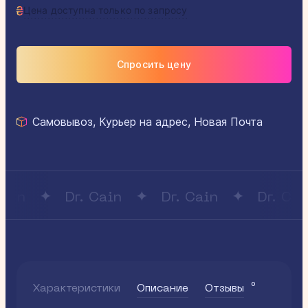
Цена доступна только по запросу
Спросить цену
Самовывоз, Курьер на адрес, Новая Почта
ain
Dr. Cain
Dr. Cain
Dr. Cain
0
Характеристики
Описание
Отзывы