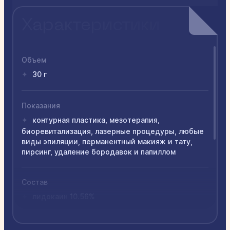
Характеристики
Объем
30 г
✦
Показания
контурная пластика, мезотерапия,
✦
биоревитализация, лазерные процедуры, любые
виды эпиляции, перманентный макияж и тату,
пирсинг, удаление бородавок и папиллом
Состав
лидокаин 10.56%
✦
Протокол