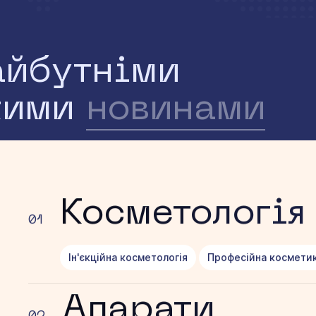
айбутніми
жими
новинами
Косметологія
01
Ін'єкційна косметологія
Професійна космети
Апарати