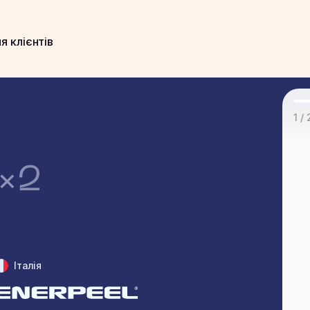
я клієнтів
1 / 
×2
Італія