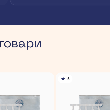
Глибина хемоексфоліації
дуже
✦
Зона на шкірі
може
✦
товари
5