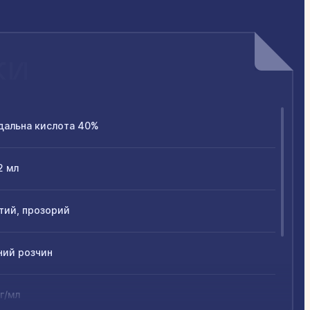
ки
альна кислота 40%
2 мл
ий, прозорий
ий розчин
 г/мл