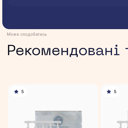
Може сподобатись
Рекомендовані 
5
5