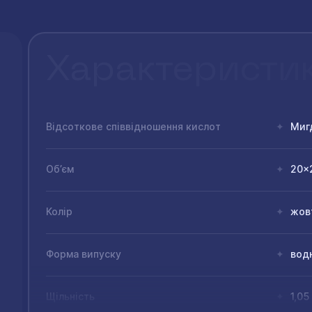
Характеристи
Відсоткове співвідношення кислот
Мигд
✦
Об’єм
20x
✦
Колір
жовт
✦
Форма випуску
водн
✦
Щільність
1,05
✦