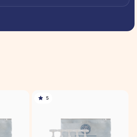
 поверхнева, поверхнева
 наноситися на різні зони
5