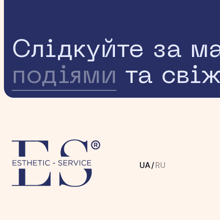
Слідкуйте за м
подіями
та сві
UA
/
RU