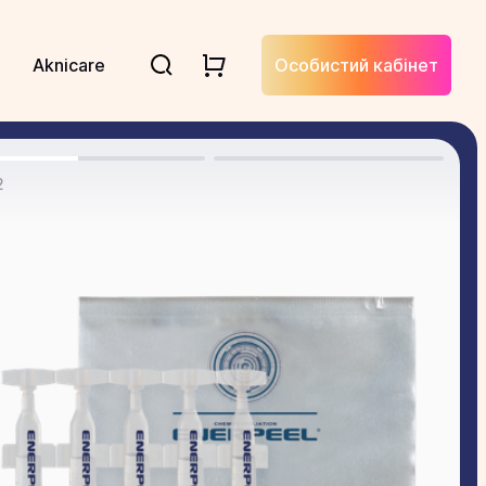
Aknicare
Особистий кабінет
2