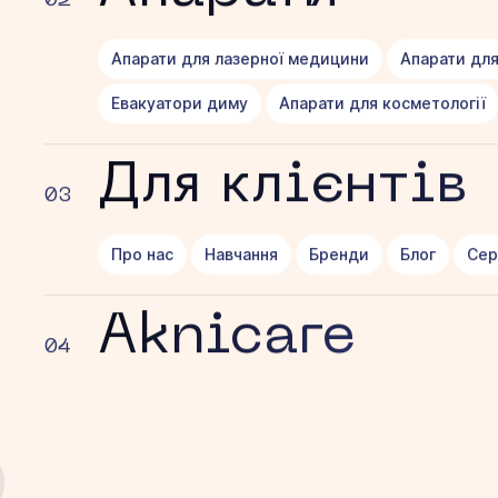
02
Апарати для лазерної медицини
Апарати для
Евакуатори диму
Апарати для косметології
Для клієнтів
03
Про нас
Навчання
Бренди
Блог
Сер
Aknicare
04
6