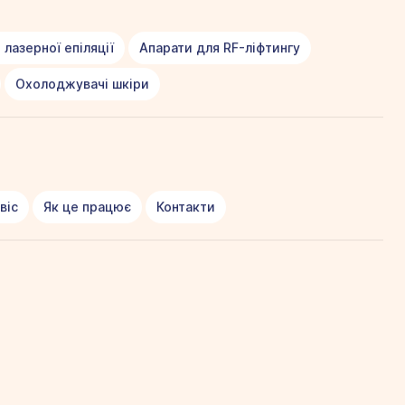
 лазерної епіляції
Апарати для RF-ліфтингу
Охолоджувачі шкіри
віс
Як це працює
Контакти