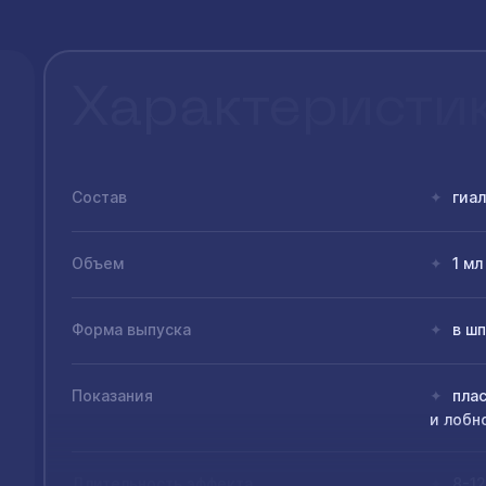
Характеристи
Состав
гиал
✦
Объем
1 мл
✦
Форма выпуска
в ш
✦
Показания
плас
✦
и лобн
Длительность эффекта
8-12
✦