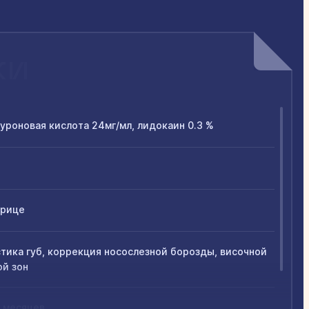
ки
уроновая кислота 24мг/мл, лидокаин 0.3 %
прице
тика губ, коррекция носослезной борозды, височной
ой зон
 месяцев