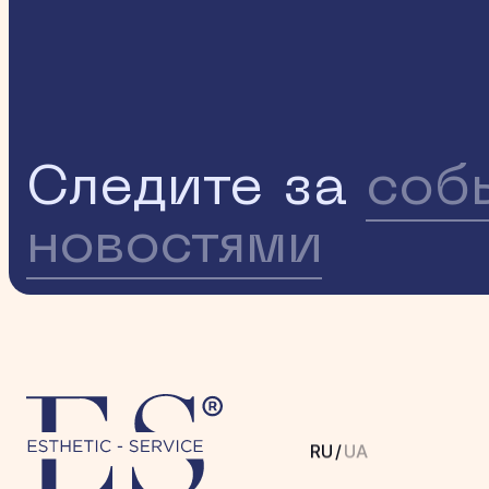
Следите за
соб
новостями
RU
/
UA