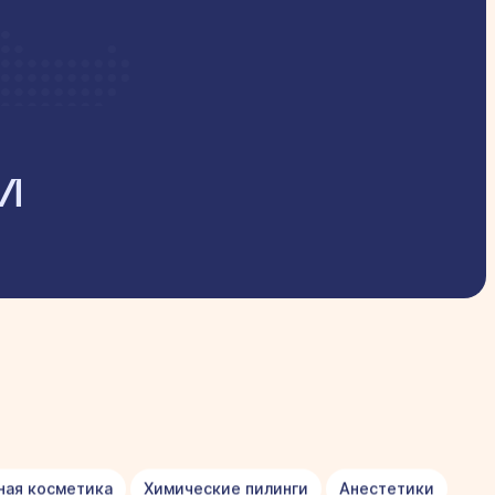
и
ная косметика
Химические пилинги
Анестетики