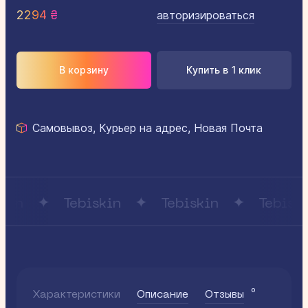
2294 ₴
авторизироваться
В корзину
Купить в 1 клик
Самовывоз, Курьер на адрес, Новая Почта
in
Tebiskin
Tebiskin
Tebiskin
0
Характеристики
Описание
Отзывы