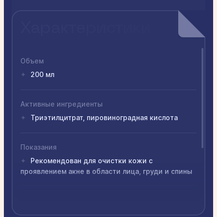
Характеристики
Объем
200 мл
✦
Активные ингредиенты
Триэтилцитрат, пировиноградная кислота
✦
Показания
Рекомендован для очистки кожи с
✦
проявлением акне в области лица, груди и спины
Применение
Одну или 2 дозы нанести на кожу, оставить на
✦