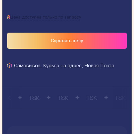
Цена доступна только по запросу
Спросить цену
Самовывоз, Курьер на адрес, Новая Почта
SK
TSK
TSK
TSK
TSK