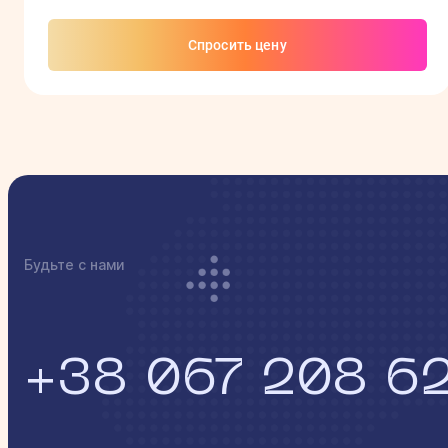
Спросить цену
Будьте с нами
+38 067 208 6