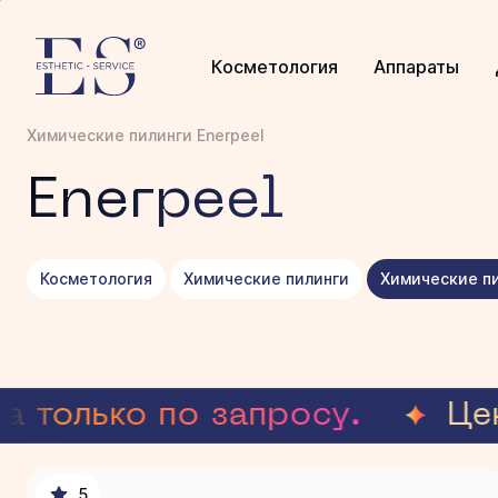
Косметология
Аппараты
Химические пилинги Enerpeel
Enerpeel
Косметология
Химические пилинги
Химические пи
олько по запросу.
Цена 
5