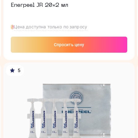
Enerpeel JR 20×2 мл
Цена доступна только по запросу
Спросить цену
5