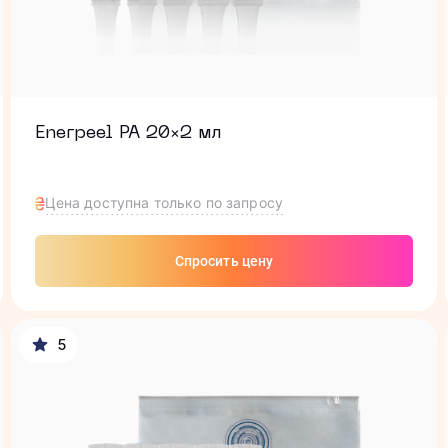
Enerpeel PA 20×2 мл
Цена доступна только по запросу
Спросить цену
5