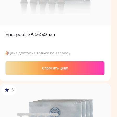
Enerpeel SA 20×2 мл
Цена доступна только по запросу
Спросить цену
5